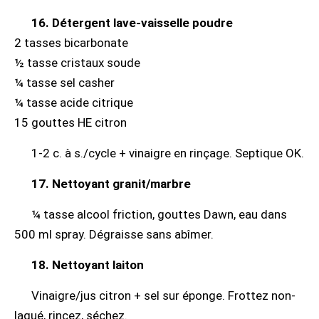
16. Détergent lave-vaisselle poudre
2 tasses bicarbonate
½ tasse cristaux soude
¼ tasse sel casher
¼ tasse acide citrique
15 gouttes HE citron
1-2 c. à s./cycle + vinaigre en rinçage. Septique OK.
17. Nettoyant granit/marbre
¼ tasse alcool friction, gouttes Dawn, eau dans
500 ml spray. Dégraisse sans abîmer.
18. Nettoyant laiton
Vinaigre/jus citron + sel sur éponge. Frottez non-
laqué, rincez, séchez.