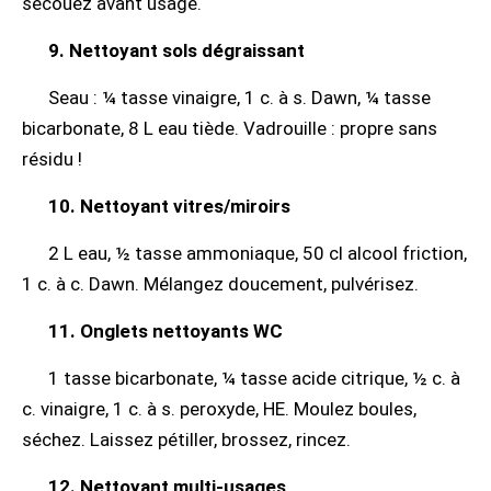
secouez avant usage.
9. Nettoyant sols dégraissant
Seau : ¼ tasse vinaigre, 1 c. à s. Dawn, ¼ tasse
bicarbonate, 8 L eau tiède. Vadrouille : propre sans
résidu !
10. Nettoyant vitres/miroirs
2 L eau, ½ tasse ammoniaque, 50 cl alcool friction,
1 c. à c. Dawn. Mélangez doucement, pulvérisez.
11. Onglets nettoyants WC
1 tasse bicarbonate, ¼ tasse acide citrique, ½ c. à
c. vinaigre, 1 c. à s. peroxyde, HE. Moulez boules,
séchez. Laissez pétiller, brossez, rincez.
12. Nettoyant multi-usages