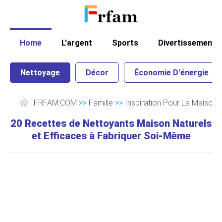
Home
L'argent
Sports
Divertissement
Nettoyage
Décor
Économie D'énergie
FRFAM.COM
>>
Famille
>>
Inspiration Pour La Maison
20 Recettes de Nettoyants Maison Naturels
et Efficaces à Fabriquer Soi-Même