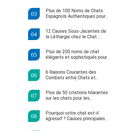
000 avis positifs sur Amazon
Plus de 100 Noms de Chats
Espagnols Authentiques pour
Mâles et Femelles
12 Causes Sous-Jacentes de
la Léthargie chez le Chat :
Symptômes et Traitements
Vétérinaires
Plus de 200 noms de chat
élégants et sophistiqués pour
félins distingués
6 Raisons Courantes des
Combats entre Chats et
Comment les Éviter
Efficacement
Plus de 50 citations hilarantes
sur les chats pour les
amoureux des félins malins
Pourquoi votre chat est-il
agressif ? Causes principales
et solutions efficaces