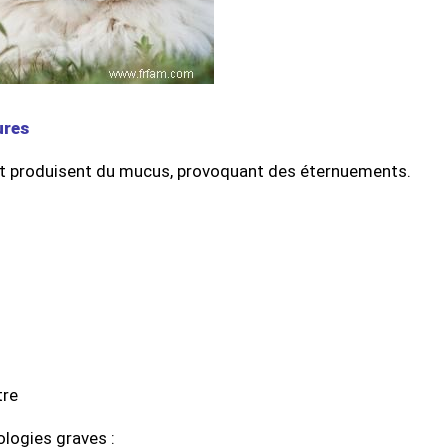
ures
s et produisent du mucus, provoquant des éternuements.
tre
ologies graves :