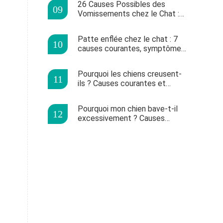
26 Causes Possibles des
Vomissements chez le Chat :
Guide Complet pour
Propriétaires
Patte enflée chez le chat : 7
causes courantes, symptômes
et quand consulter un
vétérinaire
Pourquoi les chiens creusent-
ils ? Causes courantes et
solutions efficaces pour
l'arrêter
Pourquoi mon chien bave-t-il
excessivement ? Causes
normales et signes d'alerte