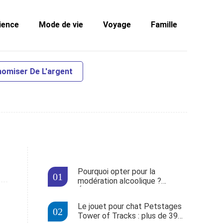
ience
Mode de vie
Voyage
Famille
omiser De L'argent
Pourquoi opter pour la
modération alcoolique ?
Études et conseils experts
Le jouet pour chat Petstages
Tower of Tracks : plus de 39