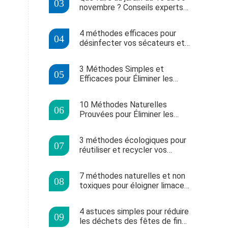
novembre ? Conseils experts
de Patrick Mioulane
4 méthodes efficaces pour
désinfecter vos sécateurs et
protéger votre jardin
3 Méthodes Simples et
Efficaces pour Éliminer les
Rayures sur Votre Voiture
10 Méthodes Naturelles
Prouvées pour Éliminer les
Insectes Nuisibles de Votre
Jardin
3 méthodes écologiques pour
réutiliser et recycler vos
déchets de jardin
7 méthodes naturelles et non
toxiques pour éloigner limaces
et escargots de votre jardin
4 astuces simples pour réduire
les déchets des fêtes de fin