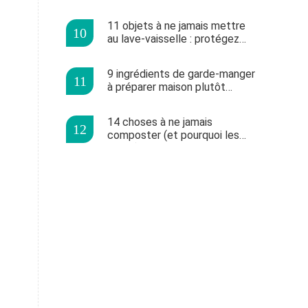
conseils pour y faire face
11 objets à ne jamais mettre
au lave-vaisselle : protégez
votre appareil et vos
ustensiles
9 ingrédients de garde-manger
à préparer maison plutôt
qu'acheter à l'épicerie
14 choses à ne jamais
composter (et pourquoi les
éviter)